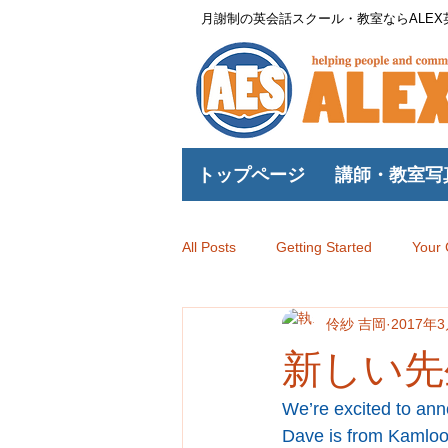
月謝制の英会話スクール・教室ならALE
トップページ
講師・教室写
Home
Teachers & Scho
All Posts
Getting Started
Your
伶紗 吉岡
2017年
英検・TOEIC 文法クラス (Grammar
新しい先生
We’re excited to 
Dave is from Kamloo