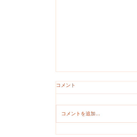
ALEX英会話年末年始の休み時
コメント
間のご連絡
2018/12/23（日）〜
皆さま良いをお年を過ごしてくだ
2019/1/6（日）
さい。 また来年よろしくお願い
コメントを追加…
申し上げます。