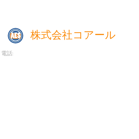
級は本会場のみ。3級以上の2次
試験は本会場での受験となりま
す。）...
​株式会社コアール
電話:
03-3534-2885（月島校）
03-3532-3166（勝ちどき校）
時間: AM 11:00 〜 PM 9:00（月〜金）, AM 9:00 〜 PM
00（土)
電話: 03-3534-2885 /
tukishima2885@gmail.com
真
コース・料金
営業時間とアクセス
お問い合わせ
よ