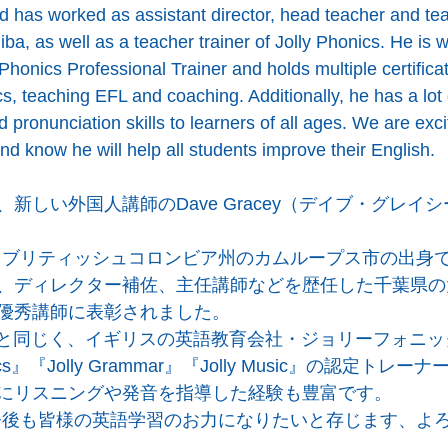
d has worked as assistant director, head teacher and teac
ba, as well as a teacher trainer of Jolly Phonics. He is wil
Phonics Professional Trainer and holds multiple certificat
s, teaching EFL and coaching. Additionally, he has a lot
d pronunciation skills to learners of all ages. We are ex
nd know he will help all students improve their English.
新しい外国人講師のDave Gracey（デイブ・グレイ
ダ・ブリティッシュコロンビア州のカムループス市の出身で
、ディレクター補佐、主任講師などを歴任した千葉県の
優秀講師に表彰されました。
先生と同じく、イギリスの英語教育会社・ジョリーフォニ
nics』『Jolly Grammar』『Jolly Music』の認定ト
にリスニングや発音を指導した経験も豊富です。
に今後も皆様の英語学習のお力になりたいと存じます、よ